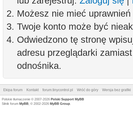
lub zarejestruj.
Zaloguj się
|
Możesz nie mieć uprawnień d
Twoje konto może być niea
Odwiedzono tę stronę wpisu
adresu przeglądarki zamiast
odnośnika.
Ekipa forum
Kontakt
forum.tinycontrol.pl
Wróć do góry
Wersja bez grafiki
Polskie tłumaczenie © 2007-2026
Polski Support MyBB
Silnik forum
MyBB
, © 2002-2026
MyBB Group
.