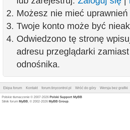
lub zarejestruj.
Zaloguj się
|
Możesz nie mieć uprawnień d
Twoje konto może być niea
Odwiedzono tę stronę wpisu
adresu przeglądarki zamiast
odnośnika.
Ekipa forum
Kontakt
forum.tinycontrol.pl
Wróć do góry
Wersja bez grafiki
Polskie tłumaczenie © 2007-2026
Polski Support MyBB
Silnik forum
MyBB
, © 2002-2026
MyBB Group
.