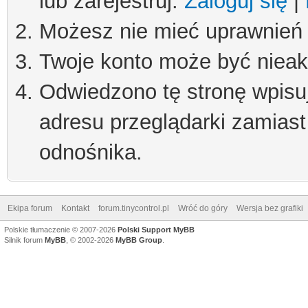
lub zarejestruj.
Zaloguj się
|
Możesz nie mieć uprawnień d
Twoje konto może być niea
Odwiedzono tę stronę wpisu
adresu przeglądarki zamiast
odnośnika.
Ekipa forum
Kontakt
forum.tinycontrol.pl
Wróć do góry
Wersja bez grafiki
Polskie tłumaczenie © 2007-2026
Polski Support MyBB
Silnik forum
MyBB
, © 2002-2026
MyBB Group
.