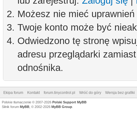
lub zarejestruj.
Zaloguj się
|
Możesz nie mieć uprawnień d
Twoje konto może być niea
Odwiedzono tę stronę wpisu
adresu przeglądarki zamiast
odnośnika.
Ekipa forum
Kontakt
forum.tinycontrol.pl
Wróć do góry
Wersja bez grafiki
Polskie tłumaczenie © 2007-2026
Polski Support MyBB
Silnik forum
MyBB
, © 2002-2026
MyBB Group
.