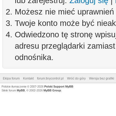
lub zarejestruj.
Zaloguj się
|
Możesz nie mieć uprawnień d
Twoje konto może być niea
Odwiedzono tę stronę wpisu
adresu przeglądarki zamiast
odnośnika.
Ekipa forum
Kontakt
forum.tinycontrol.pl
Wróć do góry
Wersja bez grafiki
Polskie tłumaczenie © 2007-2026
Polski Support MyBB
Silnik forum
MyBB
, © 2002-2026
MyBB Group
.