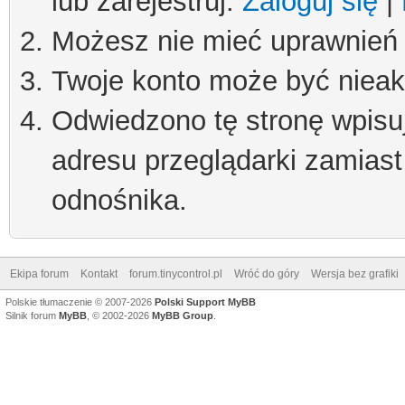
lub zarejestruj.
Zaloguj się
|
Możesz nie mieć uprawnień d
Twoje konto może być niea
Odwiedzono tę stronę wpisu
adresu przeglądarki zamiast
odnośnika.
Ekipa forum
Kontakt
forum.tinycontrol.pl
Wróć do góry
Wersja bez grafiki
Polskie tłumaczenie © 2007-2026
Polski Support MyBB
Silnik forum
MyBB
, © 2002-2026
MyBB Group
.