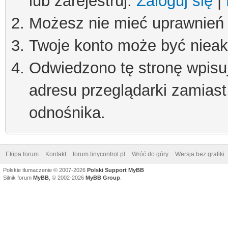
lub zarejestruj.
Zaloguj się
|
Możesz nie mieć uprawnień d
Twoje konto może być niea
Odwiedzono tę stronę wpisu
adresu przeglądarki zamiast
odnośnika.
Ekipa forum
Kontakt
forum.tinycontrol.pl
Wróć do góry
Wersja bez grafiki
Polskie tłumaczenie © 2007-2026
Polski Support MyBB
Silnik forum
MyBB
, © 2002-2026
MyBB Group
.