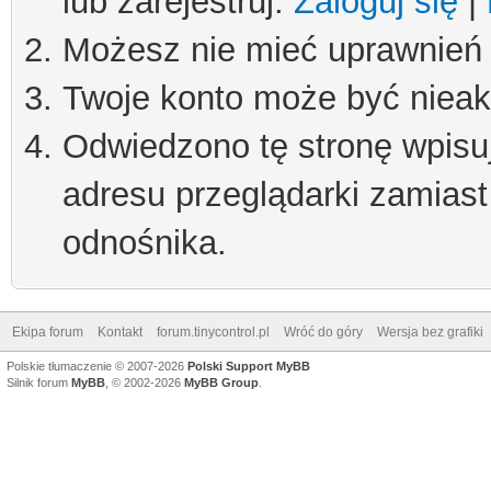
lub zarejestruj.
Zaloguj się
|
Możesz nie mieć uprawnień d
Twoje konto może być niea
Odwiedzono tę stronę wpisu
adresu przeglądarki zamiast
odnośnika.
Ekipa forum
Kontakt
forum.tinycontrol.pl
Wróć do góry
Wersja bez grafiki
Polskie tłumaczenie © 2007-2026
Polski Support MyBB
Silnik forum
MyBB
, © 2002-2026
MyBB Group
.