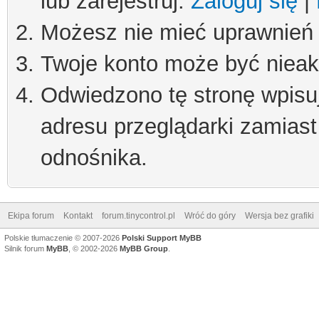
lub zarejestruj.
Zaloguj się
|
Możesz nie mieć uprawnień d
Twoje konto może być niea
Odwiedzono tę stronę wpisu
adresu przeglądarki zamiast
odnośnika.
Ekipa forum
Kontakt
forum.tinycontrol.pl
Wróć do góry
Wersja bez grafiki
Polskie tłumaczenie © 2007-2026
Polski Support MyBB
Silnik forum
MyBB
, © 2002-2026
MyBB Group
.