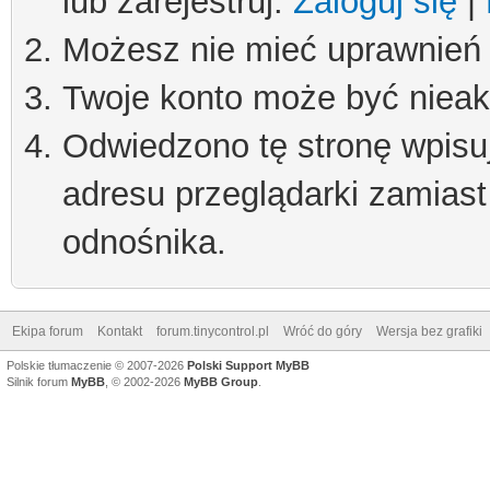
lub zarejestruj.
Zaloguj się
|
Możesz nie mieć uprawnień d
Twoje konto może być niea
Odwiedzono tę stronę wpisu
adresu przeglądarki zamiast
odnośnika.
Ekipa forum
Kontakt
forum.tinycontrol.pl
Wróć do góry
Wersja bez grafiki
Polskie tłumaczenie © 2007-2026
Polski Support MyBB
Silnik forum
MyBB
, © 2002-2026
MyBB Group
.