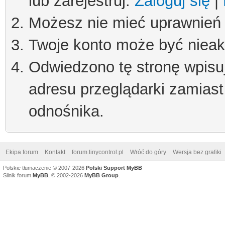
lub zarejestruj.
Zaloguj się
|
Możesz nie mieć uprawnień d
Twoje konto może być niea
Odwiedzono tę stronę wpisu
adresu przeglądarki zamiast
odnośnika.
Ekipa forum
Kontakt
forum.tinycontrol.pl
Wróć do góry
Wersja bez grafiki
Polskie tłumaczenie © 2007-2026
Polski Support MyBB
Silnik forum
MyBB
, © 2002-2026
MyBB Group
.