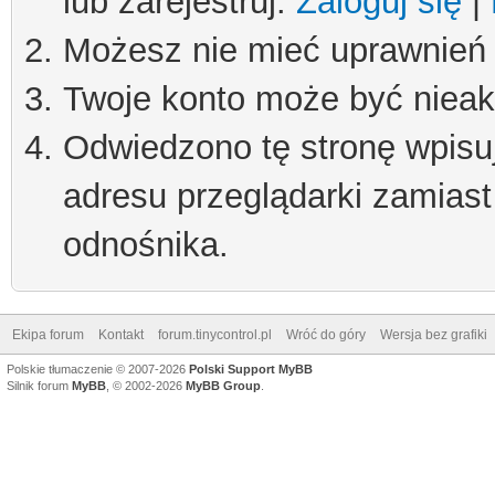
lub zarejestruj.
Zaloguj się
|
Możesz nie mieć uprawnień d
Twoje konto może być niea
Odwiedzono tę stronę wpisu
adresu przeglądarki zamiast
odnośnika.
Ekipa forum
Kontakt
forum.tinycontrol.pl
Wróć do góry
Wersja bez grafiki
Polskie tłumaczenie © 2007-2026
Polski Support MyBB
Silnik forum
MyBB
, © 2002-2026
MyBB Group
.