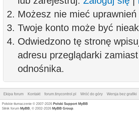
lub zarejestruj.
Zaloguj się
|
Możesz nie mieć uprawnień d
Twoje konto może być niea
Odwiedzono tę stronę wpisu
adresu przeglądarki zamiast
odnośnika.
Ekipa forum
Kontakt
forum.tinycontrol.pl
Wróć do góry
Wersja bez grafiki
Polskie tłumaczenie © 2007-2026
Polski Support MyBB
Silnik forum
MyBB
, © 2002-2026
MyBB Group
.