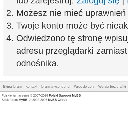
lub zarejestruj.
Zaloguj się
|
Możesz nie mieć uprawnień d
Twoje konto może być niea
Odwiedzono tę stronę wpisu
adresu przeglądarki zamiast
odnośnika.
Ekipa forum
Kontakt
forum.tinycontrol.pl
Wróć do góry
Wersja bez grafiki
Polskie tłumaczenie © 2007-2026
Polski Support MyBB
Silnik forum
MyBB
, © 2002-2026
MyBB Group
.