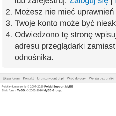
lub zarejestruj.
Zaloguj się
|
Możesz nie mieć uprawnień d
Twoje konto może być niea
Odwiedzono tę stronę wpisu
adresu przeglądarki zamiast
odnośnika.
Ekipa forum
Kontakt
forum.tinycontrol.pl
Wróć do góry
Wersja bez grafiki
Polskie tłumaczenie © 2007-2026
Polski Support MyBB
Silnik forum
MyBB
, © 2002-2026
MyBB Group
.