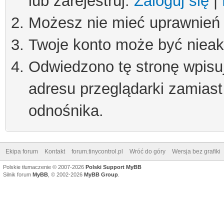
lub zarejestruj.
Zaloguj się
|
Możesz nie mieć uprawnień d
Twoje konto może być niea
Odwiedzono tę stronę wpisu
adresu przeglądarki zamiast
odnośnika.
Ekipa forum
Kontakt
forum.tinycontrol.pl
Wróć do góry
Wersja bez grafiki
Polskie tłumaczenie © 2007-2026
Polski Support MyBB
Silnik forum
MyBB
, © 2002-2026
MyBB Group
.