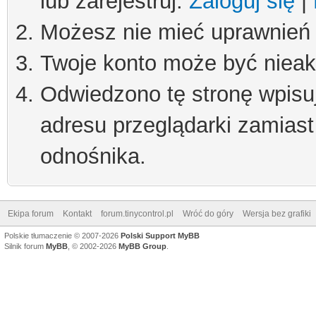
lub zarejestruj.
Zaloguj się
|
Możesz nie mieć uprawnień d
Twoje konto może być niea
Odwiedzono tę stronę wpisu
adresu przeglądarki zamiast
odnośnika.
Ekipa forum
Kontakt
forum.tinycontrol.pl
Wróć do góry
Wersja bez grafiki
Polskie tłumaczenie © 2007-2026
Polski Support MyBB
Silnik forum
MyBB
, © 2002-2026
MyBB Group
.