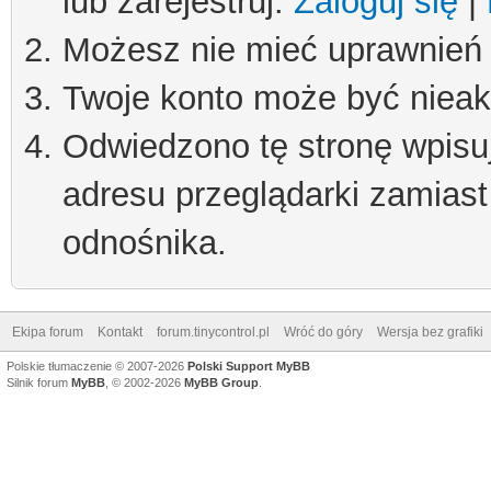
lub zarejestruj.
Zaloguj się
|
Możesz nie mieć uprawnień d
Twoje konto może być niea
Odwiedzono tę stronę wpisu
adresu przeglądarki zamiast
odnośnika.
Ekipa forum
Kontakt
forum.tinycontrol.pl
Wróć do góry
Wersja bez grafiki
Polskie tłumaczenie © 2007-2026
Polski Support MyBB
Silnik forum
MyBB
, © 2002-2026
MyBB Group
.