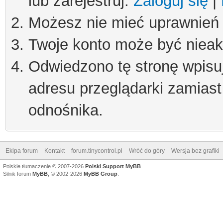
lub zarejestruj.
Zaloguj się
|
Możesz nie mieć uprawnień d
Twoje konto może być niea
Odwiedzono tę stronę wpisu
adresu przeglądarki zamiast
odnośnika.
Ekipa forum
Kontakt
forum.tinycontrol.pl
Wróć do góry
Wersja bez grafiki
Polskie tłumaczenie © 2007-2026
Polski Support MyBB
Silnik forum
MyBB
, © 2002-2026
MyBB Group
.