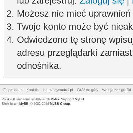
lub zarejestruj.
Zaloguj się
|
Możesz nie mieć uprawnień d
Twoje konto może być niea
Odwiedzono tę stronę wpisu
adresu przeglądarki zamiast
odnośnika.
Ekipa forum
Kontakt
forum.tinycontrol.pl
Wróć do góry
Wersja bez grafiki
Polskie tłumaczenie © 2007-2026
Polski Support MyBB
Silnik forum
MyBB
, © 2002-2026
MyBB Group
.