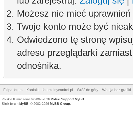
lub zarejestruj.
Zaloguj się
|
Możesz nie mieć uprawnień d
Twoje konto może być niea
Odwiedzono tę stronę wpisu
adresu przeglądarki zamiast
odnośnika.
Ekipa forum
Kontakt
forum.tinycontrol.pl
Wróć do góry
Wersja bez grafiki
Polskie tłumaczenie © 2007-2026
Polski Support MyBB
Silnik forum
MyBB
, © 2002-2026
MyBB Group
.