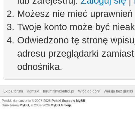
lub zarejestruj.
Zaloguj się
|
Możesz nie mieć uprawnień d
Twoje konto może być niea
Odwiedzono tę stronę wpisu
adresu przeglądarki zamiast
odnośnika.
Ekipa forum
Kontakt
forum.tinycontrol.pl
Wróć do góry
Wersja bez grafiki
Polskie tłumaczenie © 2007-2026
Polski Support MyBB
Silnik forum
MyBB
, © 2002-2026
MyBB Group
.