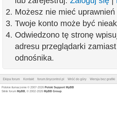
lub zarejestruj.
Zaloguj się
|
Możesz nie mieć uprawnień d
Twoje konto może być niea
Odwiedzono tę stronę wpisu
adresu przeglądarki zamiast
odnośnika.
Ekipa forum
Kontakt
forum.tinycontrol.pl
Wróć do góry
Wersja bez grafiki
Polskie tłumaczenie © 2007-2026
Polski Support MyBB
Silnik forum
MyBB
, © 2002-2026
MyBB Group
.