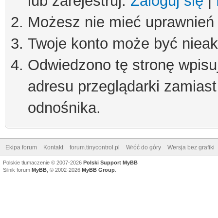
lub zarejestruj.
Zaloguj się
|
Możesz nie mieć uprawnień d
Twoje konto może być niea
Odwiedzono tę stronę wpisu
adresu przeglądarki zamiast
odnośnika.
Ekipa forum
Kontakt
forum.tinycontrol.pl
Wróć do góry
Wersja bez grafiki
Polskie tłumaczenie © 2007-2026
Polski Support MyBB
Silnik forum
MyBB
, © 2002-2026
MyBB Group
.