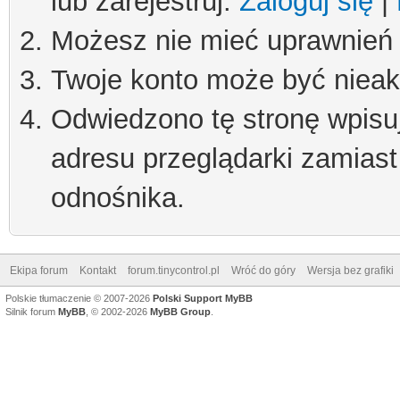
lub zarejestruj.
Zaloguj się
|
Możesz nie mieć uprawnień d
Twoje konto może być niea
Odwiedzono tę stronę wpisu
adresu przeglądarki zamiast
odnośnika.
Ekipa forum
Kontakt
forum.tinycontrol.pl
Wróć do góry
Wersja bez grafiki
Polskie tłumaczenie © 2007-2026
Polski Support MyBB
Silnik forum
MyBB
, © 2002-2026
MyBB Group
.