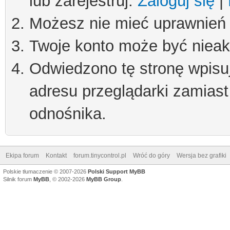
lub zarejestruj.
Zaloguj się
|
Możesz nie mieć uprawnień d
Twoje konto może być niea
Odwiedzono tę stronę wpisu
adresu przeglądarki zamiast
odnośnika.
Ekipa forum
Kontakt
forum.tinycontrol.pl
Wróć do góry
Wersja bez grafiki
Polskie tłumaczenie © 2007-2026
Polski Support MyBB
Silnik forum
MyBB
, © 2002-2026
MyBB Group
.