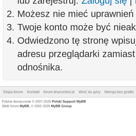
lub zarejestruj.
Zaloguj się
|
Możesz nie mieć uprawnień d
Twoje konto może być niea
Odwiedzono tę stronę wpisu
adresu przeglądarki zamiast
odnośnika.
Ekipa forum
Kontakt
forum.tinycontrol.pl
Wróć do góry
Wersja bez grafiki
Polskie tłumaczenie © 2007-2026
Polski Support MyBB
Silnik forum
MyBB
, © 2002-2026
MyBB Group
.