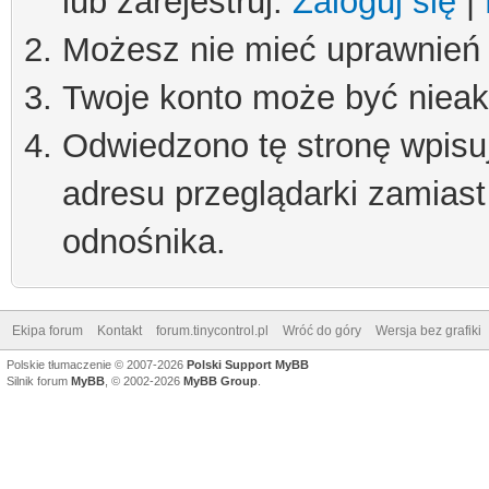
lub zarejestruj.
Zaloguj się
|
Możesz nie mieć uprawnień d
Twoje konto może być niea
Odwiedzono tę stronę wpisu
adresu przeglądarki zamiast
odnośnika.
Ekipa forum
Kontakt
forum.tinycontrol.pl
Wróć do góry
Wersja bez grafiki
Polskie tłumaczenie © 2007-2026
Polski Support MyBB
Silnik forum
MyBB
, © 2002-2026
MyBB Group
.