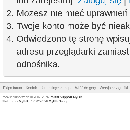
lub zarejestruj.
Zaloguj się
|
Możesz nie mieć uprawnień d
Twoje konto może być niea
Odwiedzono tę stronę wpisu
adresu przeglądarki zamiast
odnośnika.
Ekipa forum
Kontakt
forum.tinycontrol.pl
Wróć do góry
Wersja bez grafiki
Polskie tłumaczenie © 2007-2026
Polski Support MyBB
Silnik forum
MyBB
, © 2002-2026
MyBB Group
.