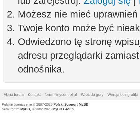
lub zarejestruj.
Zaloguj się
|
Możesz nie mieć uprawnień d
Twoje konto może być niea
Odwiedzono tę stronę wpisu
adresu przeglądarki zamiast
odnośnika.
Ekipa forum
Kontakt
forum.tinycontrol.pl
Wróć do góry
Wersja bez grafiki
Polskie tłumaczenie © 2007-2026
Polski Support MyBB
Silnik forum
MyBB
, © 2002-2026
MyBB Group
.