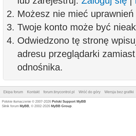
lub zarejestruj.
Zaloguj się
|
Możesz nie mieć uprawnień d
Twoje konto może być niea
Odwiedzono tę stronę wpisu
adresu przeglądarki zamiast
odnośnika.
Ekipa forum
Kontakt
forum.tinycontrol.pl
Wróć do góry
Wersja bez grafiki
Polskie tłumaczenie © 2007-2026
Polski Support MyBB
Silnik forum
MyBB
, © 2002-2026
MyBB Group
.