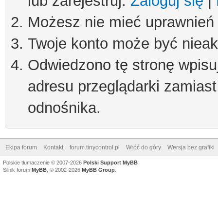
lub zarejestruj.
Zaloguj się
|
Możesz nie mieć uprawnień d
Twoje konto może być niea
Odwiedzono tę stronę wpisu
adresu przeglądarki zamiast
odnośnika.
Ekipa forum
Kontakt
forum.tinycontrol.pl
Wróć do góry
Wersja bez grafiki
Polskie tłumaczenie © 2007-2026
Polski Support MyBB
Silnik forum
MyBB
, © 2002-2026
MyBB Group
.