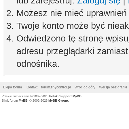
lub zarejestruj.
Zaloguj się
|
Możesz nie mieć uprawnień d
Twoje konto może być niea
Odwiedzono tę stronę wpisu
adresu przeglądarki zamiast
odnośnika.
Ekipa forum
Kontakt
forum.tinycontrol.pl
Wróć do góry
Wersja bez grafiki
Polskie tłumaczenie © 2007-2026
Polski Support MyBB
Silnik forum
MyBB
, © 2002-2026
MyBB Group
.