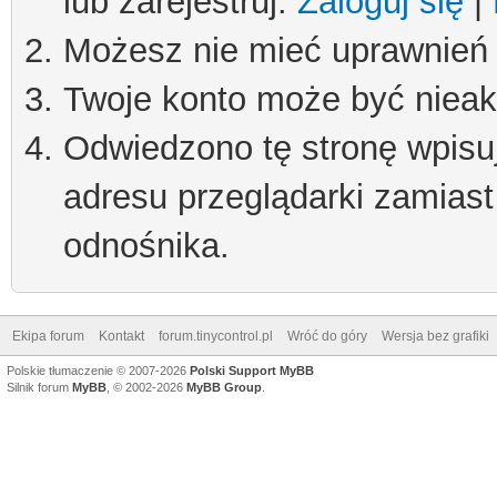
lub zarejestruj.
Zaloguj się
|
Możesz nie mieć uprawnień d
Twoje konto może być niea
Odwiedzono tę stronę wpisu
adresu przeglądarki zamiast
odnośnika.
Ekipa forum
Kontakt
forum.tinycontrol.pl
Wróć do góry
Wersja bez grafiki
Polskie tłumaczenie © 2007-2026
Polski Support MyBB
Silnik forum
MyBB
, © 2002-2026
MyBB Group
.