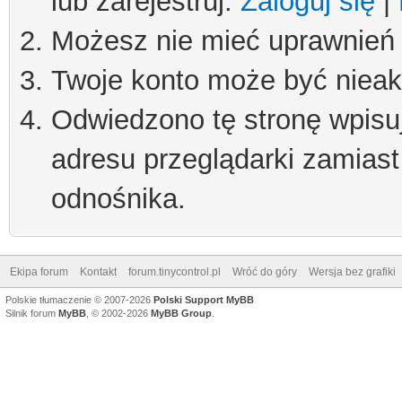
lub zarejestruj.
Zaloguj się
|
Możesz nie mieć uprawnień d
Twoje konto może być niea
Odwiedzono tę stronę wpisu
adresu przeglądarki zamiast
odnośnika.
Ekipa forum
Kontakt
forum.tinycontrol.pl
Wróć do góry
Wersja bez grafiki
Polskie tłumaczenie © 2007-2026
Polski Support MyBB
Silnik forum
MyBB
, © 2002-2026
MyBB Group
.