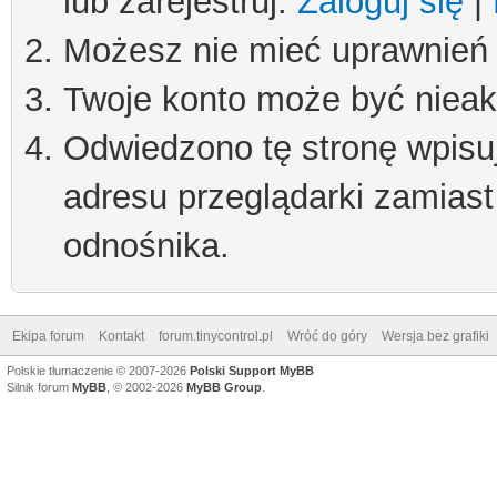
lub zarejestruj.
Zaloguj się
|
Możesz nie mieć uprawnień d
Twoje konto może być niea
Odwiedzono tę stronę wpisu
adresu przeglądarki zamiast
odnośnika.
Ekipa forum
Kontakt
forum.tinycontrol.pl
Wróć do góry
Wersja bez grafiki
Polskie tłumaczenie © 2007-2026
Polski Support MyBB
Silnik forum
MyBB
, © 2002-2026
MyBB Group
.