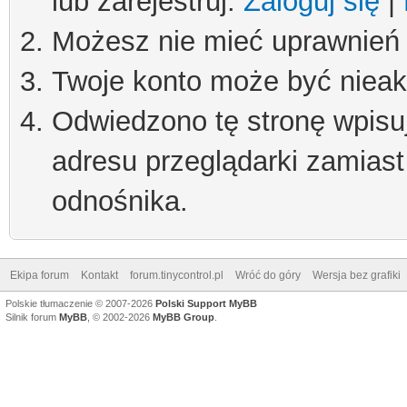
lub zarejestruj.
Zaloguj się
|
Możesz nie mieć uprawnień d
Twoje konto może być niea
Odwiedzono tę stronę wpisu
adresu przeglądarki zamiast
odnośnika.
Ekipa forum
Kontakt
forum.tinycontrol.pl
Wróć do góry
Wersja bez grafiki
Polskie tłumaczenie © 2007-2026
Polski Support MyBB
Silnik forum
MyBB
, © 2002-2026
MyBB Group
.