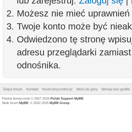
lub zarejestruj.
Zaloguj się
|
Możesz nie mieć uprawnień d
Twoje konto może być niea
Odwiedzono tę stronę wpisu
adresu przeglądarki zamiast
odnośnika.
Ekipa forum
Kontakt
forum.tinycontrol.pl
Wróć do góry
Wersja bez grafiki
Polskie tłumaczenie © 2007-2026
Polski Support MyBB
Silnik forum
MyBB
, © 2002-2026
MyBB Group
.