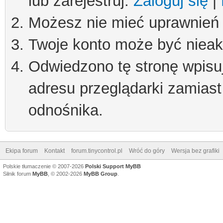
lub zarejestruj.
Zaloguj się
|
Możesz nie mieć uprawnień d
Twoje konto może być niea
Odwiedzono tę stronę wpisu
adresu przeglądarki zamiast
odnośnika.
Ekipa forum
Kontakt
forum.tinycontrol.pl
Wróć do góry
Wersja bez grafiki
Polskie tłumaczenie © 2007-2026
Polski Support MyBB
Silnik forum
MyBB
, © 2002-2026
MyBB Group
.