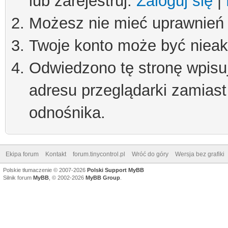
lub zarejestruj.
Zaloguj się
|
Możesz nie mieć uprawnień d
Twoje konto może być niea
Odwiedzono tę stronę wpisu
adresu przeglądarki zamiast
odnośnika.
Ekipa forum
Kontakt
forum.tinycontrol.pl
Wróć do góry
Wersja bez grafiki
Polskie tłumaczenie © 2007-2026
Polski Support MyBB
Silnik forum
MyBB
, © 2002-2026
MyBB Group
.