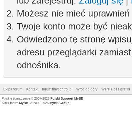
lub zarejestruj.
Zaloguj się
|
Możesz nie mieć uprawnień d
Twoje konto może być niea
Odwiedzono tę stronę wpisu
adresu przeglądarki zamiast
odnośnika.
Ekipa forum
Kontakt
forum.tinycontrol.pl
Wróć do góry
Wersja bez grafiki
Polskie tłumaczenie © 2007-2026
Polski Support MyBB
Silnik forum
MyBB
, © 2002-2026
MyBB Group
.