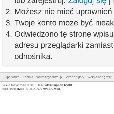
lub zarejestruj.
Zaloguj się
|
Możesz nie mieć uprawnień d
Twoje konto może być niea
Odwiedzono tę stronę wpisu
adresu przeglądarki zamiast
odnośnika.
Ekipa forum
Kontakt
forum.tinycontrol.pl
Wróć do góry
Wersja bez grafiki
Polskie tłumaczenie © 2007-2026
Polski Support MyBB
Silnik forum
MyBB
, © 2002-2026
MyBB Group
.