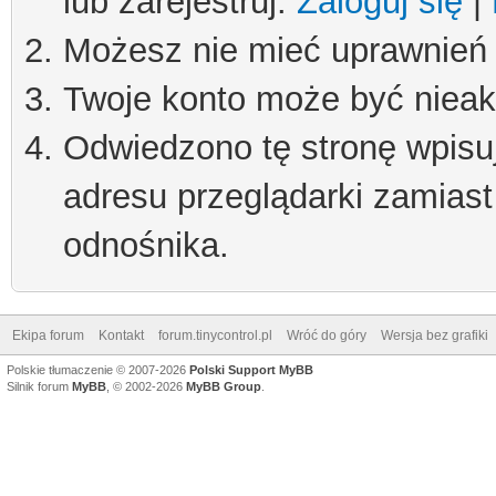
lub zarejestruj.
Zaloguj się
|
Możesz nie mieć uprawnień d
Twoje konto może być niea
Odwiedzono tę stronę wpisu
adresu przeglądarki zamiast
odnośnika.
Ekipa forum
Kontakt
forum.tinycontrol.pl
Wróć do góry
Wersja bez grafiki
Polskie tłumaczenie © 2007-2026
Polski Support MyBB
Silnik forum
MyBB
, © 2002-2026
MyBB Group
.