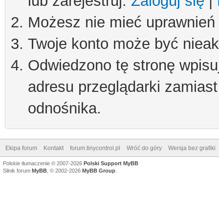
lub zarejestruj.
Zaloguj się
|
Możesz nie mieć uprawnień d
Twoje konto może być niea
Odwiedzono tę stronę wpisu
adresu przeglądarki zamiast
odnośnika.
Ekipa forum
Kontakt
forum.tinycontrol.pl
Wróć do góry
Wersja bez grafiki
Polskie tłumaczenie © 2007-2026
Polski Support MyBB
Silnik forum
MyBB
, © 2002-2026
MyBB Group
.