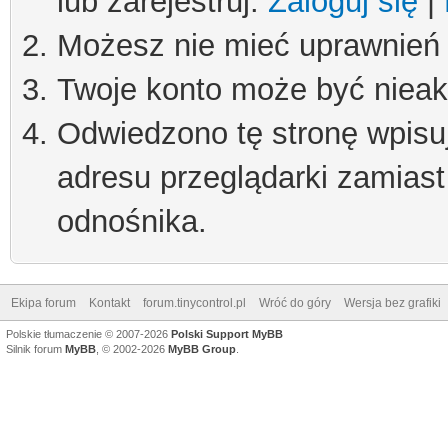
lub zarejestruj.
Zaloguj się
|
Możesz nie mieć uprawnień d
Twoje konto może być niea
Odwiedzono tę stronę wpisu
adresu przeglądarki zamiast
odnośnika.
Ekipa forum
Kontakt
forum.tinycontrol.pl
Wróć do góry
Wersja bez grafiki
Polskie tłumaczenie © 2007-2026
Polski Support MyBB
Silnik forum
MyBB
, © 2002-2026
MyBB Group
.