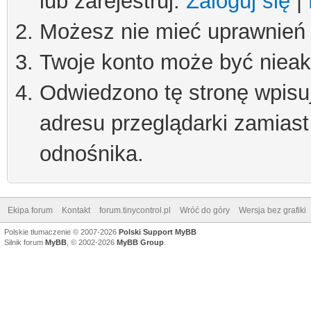
lub zarejestruj.
Zaloguj się
|
Możesz nie mieć uprawnień d
Twoje konto może być niea
Odwiedzono tę stronę wpisu
adresu przeglądarki zamiast
odnośnika.
Ekipa forum
Kontakt
forum.tinycontrol.pl
Wróć do góry
Wersja bez grafiki
Polskie tłumaczenie © 2007-2026
Polski Support MyBB
Silnik forum
MyBB
, © 2002-2026
MyBB Group
.