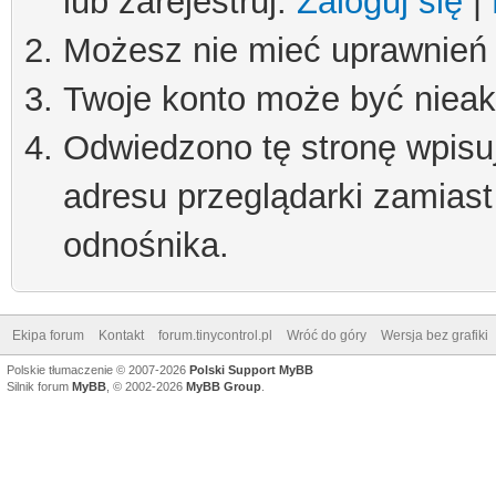
lub zarejestruj.
Zaloguj się
|
Możesz nie mieć uprawnień d
Twoje konto może być niea
Odwiedzono tę stronę wpisu
adresu przeglądarki zamiast
odnośnika.
Ekipa forum
Kontakt
forum.tinycontrol.pl
Wróć do góry
Wersja bez grafiki
Polskie tłumaczenie © 2007-2026
Polski Support MyBB
Silnik forum
MyBB
, © 2002-2026
MyBB Group
.