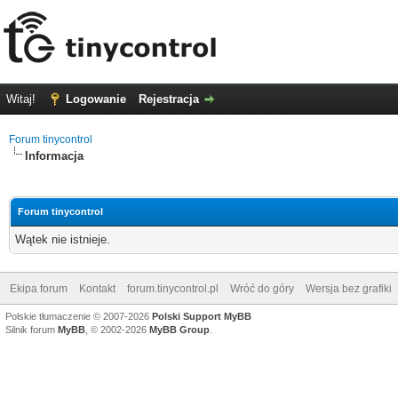
Witaj!
Logowanie
Rejestracja
Forum tinycontrol
Informacja
Forum tinycontrol
Wątek nie istnieje.
Ekipa forum
Kontakt
forum.tinycontrol.pl
Wróć do góry
Wersja bez grafiki
Polskie tłumaczenie © 2007-2026
Polski Support MyBB
Silnik forum
MyBB
, © 2002-2026
MyBB Group
.