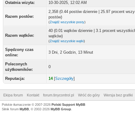
Ostatnia wizyta:
10-30-2025, 12:02 AM
2,358 (0.44 postów dziennie | 25.97 procent wszy
Razem postów:
postów)
(
Znajdź wszystkie posty
)
40 (0.01 wątków dziennie | 3.1 procent wszystkic
Razem wątków:
wątków)
(
Znajdź wszystkie wątki
)
Spędzony czas
3 Dni, 2 Godzin, 13 Minut
online:
Poleconych
0
użytkowników:
Reputacja:
14
[
Szczegóły
]
Ekipa forum
Kontakt
forum.tinycontrol.pl
Wróć do góry
Wersja bez grafiki
Polskie tłumaczenie © 2007-2026
Polski Support MyBB
Silnik forum
MyBB
, © 2002-2026
MyBB Group
.