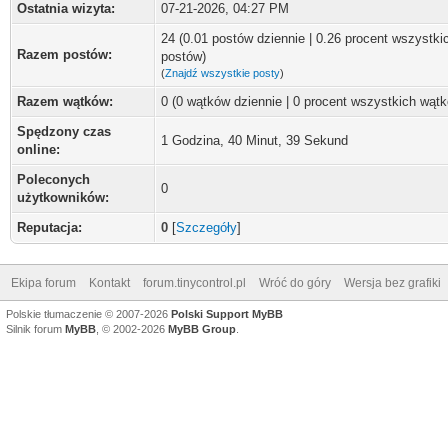
Ostatnia wizyta:
07-21-2026, 04:27 PM
24 (0.01 postów dziennie | 0.26 procent wszystki
Razem postów:
postów)
(
Znajdź wszystkie posty
)
Razem wątków:
0 (0 wątków dziennie | 0 procent wszystkich wąt
Spędzony czas
1 Godzina, 40 Minut, 39 Sekund
online:
Poleconych
0
użytkowników:
Reputacja:
0
[
Szczegóły
]
Ekipa forum
Kontakt
forum.tinycontrol.pl
Wróć do góry
Wersja bez grafiki
Polskie tłumaczenie © 2007-2026
Polski Support MyBB
Silnik forum
MyBB
, © 2002-2026
MyBB Group
.